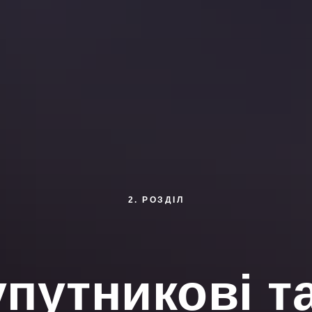
2. РОЗДІЛ
упутникові т