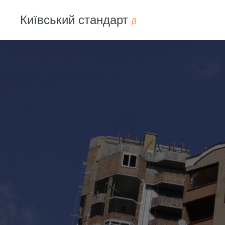
Київський cтандарт
β