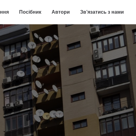
ення
Посібник
Автори
Зв’язатись з нами